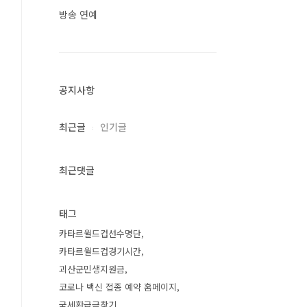
방송 연예
공지사항
최근글
인기글
최근댓글
태그
카타르월드컵선수명단
카타르월드컵경기시간
괴산군민생지원금
코로나 백신 접종 예약 홈페이지
국세환급금찾기