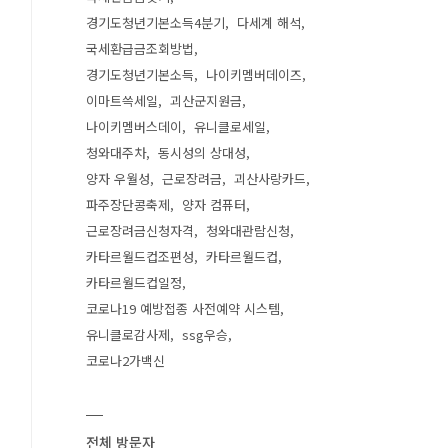
경기도청년기본소득4분기
다세계 해석
국세환급금조회방법
경기도청년기본소득
나이키멤버데이즈
이마트쓱세일
괴산군지원금
나이키멤버스데이
유니클로세일
청와대주차
동시성의 상대성
양자 우월성
근로장려금
괴산사랑카드
파주장단콩축제
양자 컴퓨터
근로장려금신청자격
청와대관람신청
카타르월드컵조편성
카타르월드컵
카타르월드컵일정
코로나19 예방접종 사전예약 시스템
유니클로감사제
ssg우승
코로나2가백신
전체 방문자