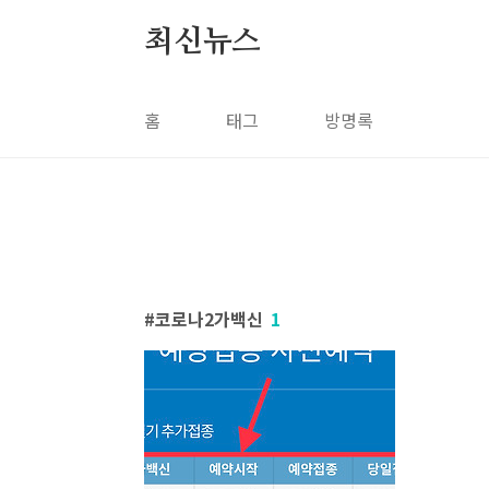
본문 바로가기
최신뉴스
홈
태그
방명록
코로나2가백신
1