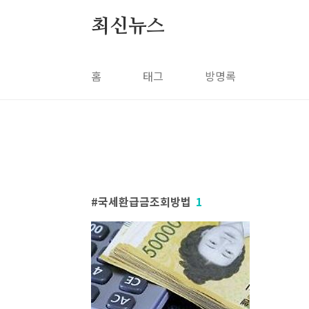
본문 바로가기
최신뉴스
홈
태그
방명록
국세환급금조회방법
1