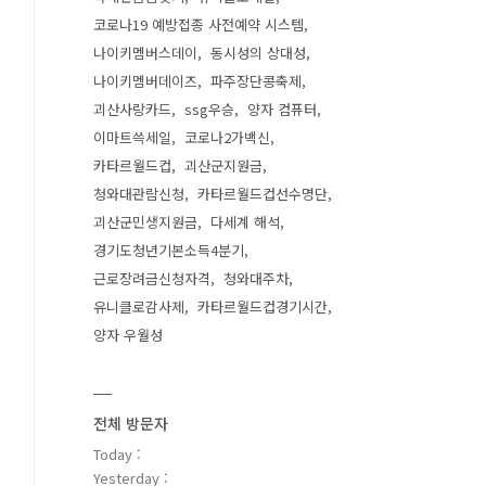
코로나19 예방접종 사전예약 시스템
나이키멤버스데이
동시성의 상대성
나이키멤버데이즈
파주장단콩축제
괴산사랑카드
ssg우승
양자 컴퓨터
이마트쓱세일
코로나2가백신
카타르월드컵
괴산군지원금
청와대관람신청
카타르월드컵선수명단
괴산군민생지원금
다세계 해석
경기도청년기본소득4분기
근로장려금신청자격
청와대주차
유니클로감사제
카타르월드컵경기시간
양자 우월성
전체 방문자
Today :
Yesterday :