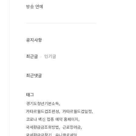
방송 연예
공지사항
최근글
인기글
최근댓글
태그
경기도청년기본소득
카타르월드컵조편성
카타르월드컵일정
코로나 백신 접종 예약 홈페이지
국세환급금조회방법
근로장려금
국세환급금찾기
유니클로세일