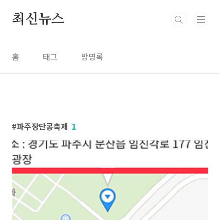
본문 바로가기
최신뉴스
홈
태그
방명록
파주장단콩축제
1