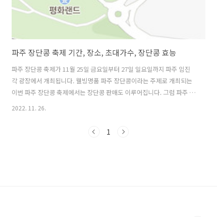
파주 장단콩 축제 기간, 장소, 초대가수, 장단콩 효능
파주 장단콩 축제가 11월 25일 금요일부터 27일 일요일까지 파주 임진
각 광장에서 개최됩니다. 웰빙명품 파주 장단콩이라는 주제로 개최되는
이번 파주 장단콩 축제에서는 장단콩 판매도 이루어집니다. 그럼 파주 장
단콩 축제에 대해 자세히 알아보겠습니다. 목차 1. 장단콩이란 2. 파주 장
2022. 11. 26.
단콩 축제 정보 3. 파주 장단콩 축제 가는 길 1. 장단콩이란? 장단콩의 유
래 및 효능 파주장단콩은 파주임진강쌀, 파주개성인삼과 함께 "장단삼
1
백" 이라 하여 임금님 수라상에 올랐을 만큼 명품 웰빙 식품입니다. 파주
장단콩의 유래 옛날부터 콩의 주산지로 알려진 장단군은 본래 고구려의
장천현으로 통일신라 때 장단으로 고쳐불렀으며 1972년 12월 군내면,
장단면,진동면,전서면 등이 파주시에 속하게 되었습니다. 장단지역에서
생산되..