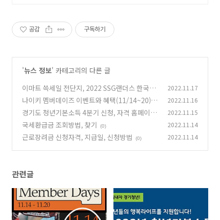
공감
구독하기
'
뉴스 정보
' 카테고리의 다른 글
이마트 쓱세일 전단지, 2022 SSG랜더스 한국시
2022.11.17
리즈 우승 랜더스데이
나이키 멤버데이즈 이벤트와 혜택(11/14~20)
2022.11.16
(0)
경기도 청년기본소득 4분기 신청, 자격 홈페이지
2022.11.15
(0)
국세환급금 조회방법, 찾기
2022.11.14
(0)
(0)
근로장려금 신청자격, 지급일, 신청방법
2022.11.14
(0)
관련글