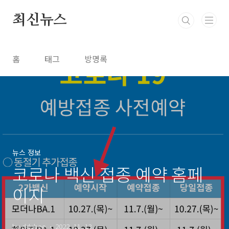
본문 바로가기
최신뉴스
홈
태그
방명록
뉴스 정보
코로나 백신 접종 예약 홈페
이지
by ddubee
2022. 11. 13.