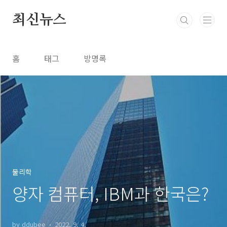
본문 바로가기
최신뉴스
홈
태그
방명록
물리학
양자 컴퓨터, IBM과 한국은?
by ddubee
2022. 9. 4.