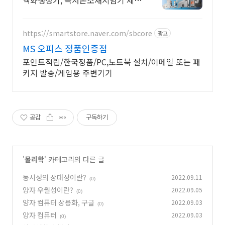
액화생성기, 극저온소재시험기 제조
전문 극저온냉동기, 크라이오펌프,
가스액화생성기, 극저온소재시험기
제조전문
https://smartstore.naver.com/sbcore
광고
MS 오피스 정품인증점
포인트적립/한국정품/PC,노트북 설치/이메일 또는 패
키지 발송/게임용 주변기기
공감
구독하기
'
물리학
' 카테고리의 다른 글
동시성의 상대성이란?
2022.09.11
(0)
양자 우월성이란?
2022.09.05
(0)
양자 컴퓨터 상용화, 구글
2022.09.03
(0)
양자 컴퓨터
2022.09.03
(0)