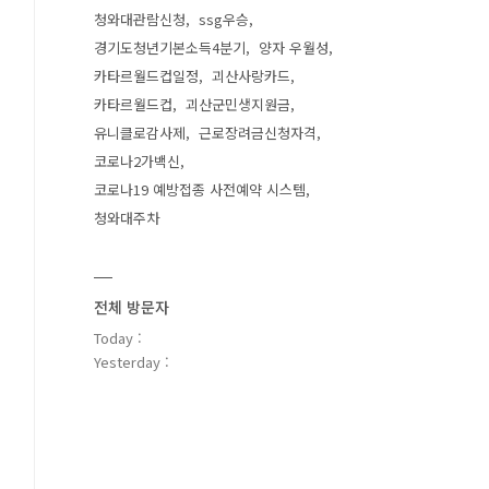
청와대관람신청
ssg우승
경기도청년기본소득4분기
양자 우월성
카타르월드컵일정
괴산사랑카드
카타르월드컵
괴산군민생지원금
유니클로감사제
근로장려금신청자격
코로나2가백신
코로나19 예방접종 사전예약 시스템
청와대주차
전체 방문자
Today :
Yesterday :