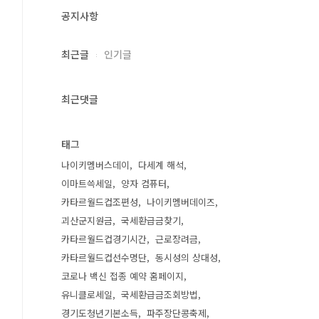
공지사항
최근글
인기글
최근댓글
태그
나이키멤버스데이
다세계 해석
이마트쓱세일
양자 컴퓨터
카타르월드컵조편성
나이키멤버데이즈
괴산군지원금
국세환급금찾기
카타르월드컵경기시간
근로장려금
카타르월드컵선수명단
동시성의 상대성
코로나 백신 접종 예약 홈페이지
유니클로세일
국세환급금조회방법
경기도청년기본소득
파주장단콩축제