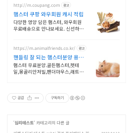
http://m.coupang.com
광고
햄스터 쿠팡 와우회원 캐시 적립
다양한 영양 담은 햄스터, 와우회원
무료배송으로 만나보세요. 신선하고
깨끗한 소동물사료, 로켓배송으로
문 앞까지 빠르게!
https://m.animalfriends.co.kr/
광고
핸들링 잘 되는 햄스터분양 용품
구입시 햄스터무료분양
햄스터 무료분양.골든햄스터,펫테
일,몽골리안저빌,팬더마우스,래트분
양중 사육장/용품 구입시 분양비 할
인 이벤트 진행중입니다
공감
구독하기
'
심리테스트
' 카테고리의 다른 글