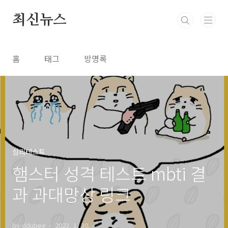
본문 바로가기
최신뉴스
홈
태그
방명록
심리테스트
햄스터 성격 테스트 mbti 결
과 과대망상 링크
by ddubee
2023. 1. 30.