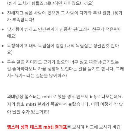
(쉽게 고치기 힘들죠. 왜냐하면 재미있으니까요)
친해지고 싶은 사람이 있으면 그 사람이 다가와 주길 원함. (용기
가 부족합니다!
낯가림이 심하고 인간관계에 신중한 편(그래서 친구가 적은편이
에요)
독창적이고 내적 독립심이 강함.(내적 독립심은 정말인것 같아
요)
무슨 말을 하더라도 근거가 없으면 너무 싫고 짜증남(근거있는
걸 좋아하다보니 가끔 냉정해 보인다는 말을 듣기도 합니다. 그래
서~ 뭐가~ 라는 질문을 많이하죠)
과대망상 햄스터는 mbti로 했을 경우 인프제 infj로 나오는데요.
저의 평소 mbti 결과와 똑같아서 놀랐습니다. 어쩜 이렇게 딱 맞
아 떨질 수가 있는거죠?
햄스터 성격 테스트 mbti 결과표
를 보시며 비교해 보시기 바랍