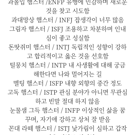
과몰입 햄스터 /ENFP 유행에 민감하며 새로운
것을 찾고 시도함
과대망상 햄스터 / INFJ 잡생각이 너무 많음
그림자 햄스터 / ISFJ 조용하고 차분하며 인내
심이 좋고 성실함
돈땃쥐미 햄스터 / INTJ 독립적인 성향이 강하
고 합리적이고 옳은 것을 선호함
털뭉치 햄스터 / INTP 내 사생활에 대해 궁금
해한다면 나와 멀어지는 길
멜팅 햄스터 / ISFP 내향 외향의 중간 정도
고독 햄스터 / ISTP 관심 분야가 아니면 무관심
하고 빈말 절대 하지 않음
눈물샘 그득 햄스터 / INFP 이상적인 삶을 꿈
꾸며, 자기애 강하고 상처 잘 받음
꼰대 라떼 햄스터 / ISTJ 낯가림이 심하고 갑작