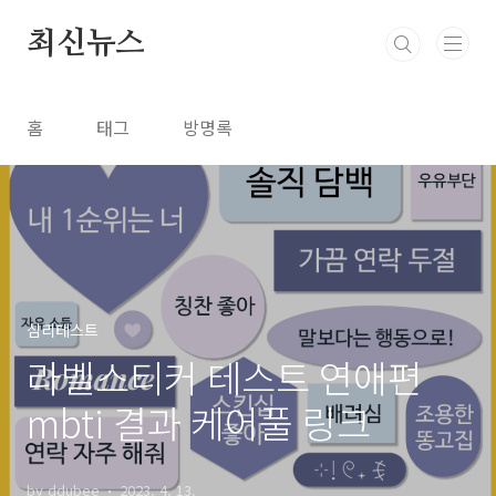
본문 바로가기
최신뉴스
홈
태그
방명록
심리테스트
라벨스티커 테스트 연애편
mbti 결과 케어풀 링크
by ddubee
2023. 4. 13.