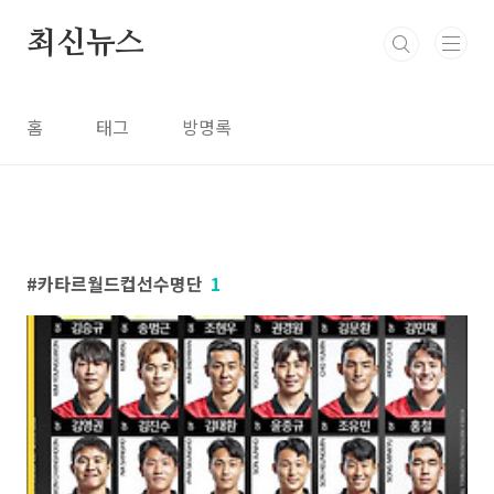
본문 바로가기
최신뉴스
홈
태그
방명록
카타르월드컵선수명단
1