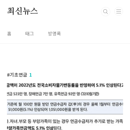
본문 바로가기
최신뉴스
홈
태그
방명록
기초연금
1