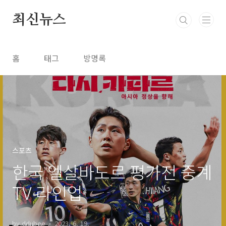
본문 바로가기
최신뉴스
홈
태그
방명록
스포츠
한국 엘살바도르 평가전 중계
TV 라인업
by ddubee
2023. 6. 19.