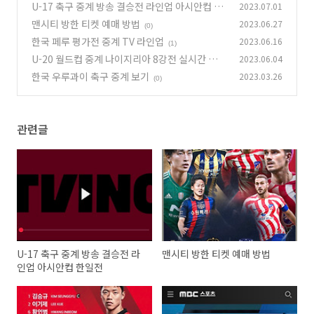
U-17 축구 중계 방송 결승전 라인업 아시안컵 한
2023.07.01
일전
맨시티 방한 티켓 예매 방법
2023.06.27
(0)
(0)
한국 페루 평가전 중계 TV 라인업
2023.06.16
(1)
U-20 월드컵 중계 나이지리아 8강전 실시간 무료
2023.06.04
채널
한국 우루과이 축구 중계 보기
2023.03.26
(1)
(0)
관련글
U-17 축구 중계 방송 결승전 라
맨시티 방한 티켓 예매 방법
인업 아시안컵 한일전