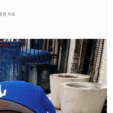
따뜻한 위로
간