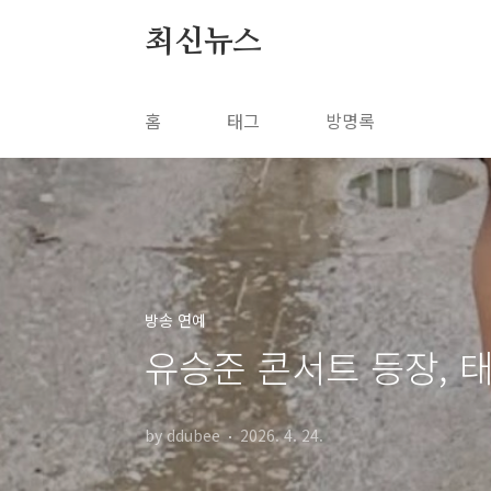
본문 바로가기
최신뉴스
홈
태그
방명록
방송 연예
유승준 콘서트 등장, 
by ddubee
2026. 4. 24.