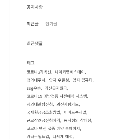
공지사항
최근글
인기글
최근댓글
태그
코로나2가백신
나이키멤버스데이
청와대주차
양자 우월성
양자 컴퓨터
ssg우승
괴산군지원금
코로나19 예방접종 사전예약 시스템
청와대관람신청
괴산사랑카드
국세환급금조회방법
이마트쓱세일
근로장려금신청자격
동시성의 상대성
코로나 백신 접종 예약 홈페이지
카타르월드컵
다세계 해석